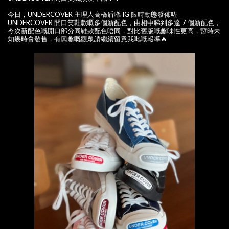
今日，UNDERCOVER 主理人高橋盾喺 IG 限時動態發佈咗
UNDERCOVER 開口笑鞋款嘅多個新配色，由相中睇到多達 7 個新配色，
今次新配色嘅開口部分同鞋款配色唔同，對比舊版嘅趣味性更高，暫時未
知幾時會發售，有興趣嘅觀眾請繼續留意我哋嘅報導🔥