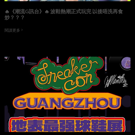
🔥《潮流G訊台》🔥 波鞋熱潮正式玩完 以後唔洗再食
炒？？？
閱讀更多