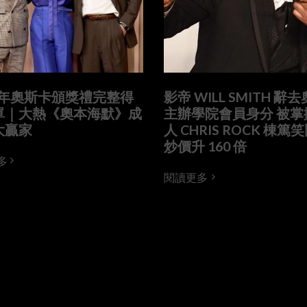
4 年奧斯卡頒獎禮完整得
影帝 WILL SMITH 辭
單｜大熱《奧本海默》成
主辦學院會員身分 被掌
大贏家
人 CHRIS ROCK 棟篤
炒價升 160 倍
多
閱讀更多