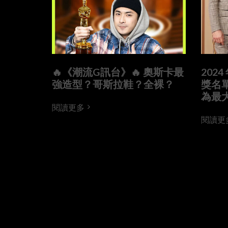
🔥《潮流G訊台》🔥 奧斯卡最
202
強造型？哥斯拉鞋？全裸？
獎名
為最
閱讀更多
閱讀更