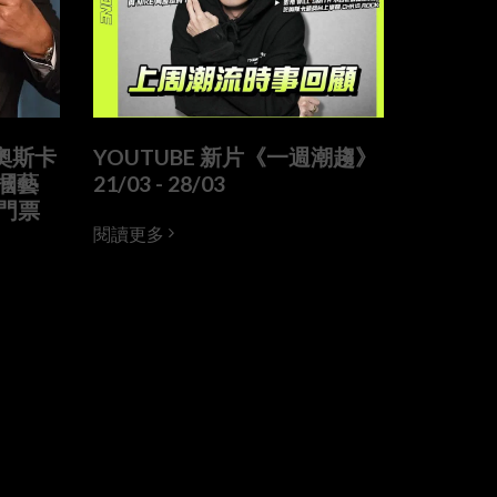
去奧斯卡
YOUTUBE 新片《一週潮趨》
摑藝
21/03 - 28/03
笑門票
閱讀更多