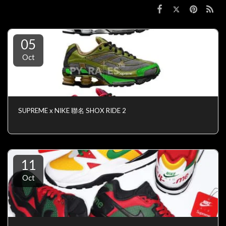
05
Oct
SUPREME x NIKE 聯名 SHOX RIDE 2
11
Oct