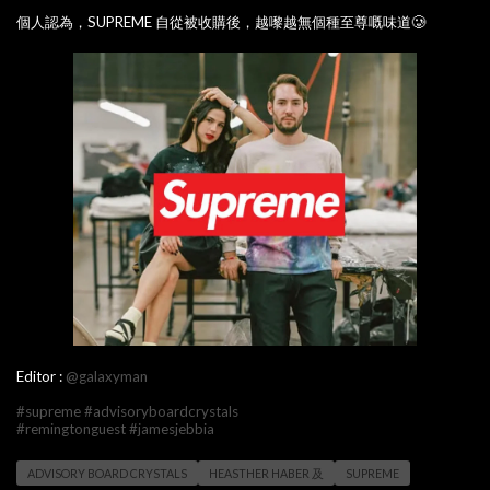
個人認為，SUPREME 自從被收購後，越嚟越無個種至尊嘅味道🥲
Editor :
@galaxyman
#supreme
#advisoryboardcrystals
#remingtonguest
#jamesjebbia
ADVISORY BOARD CRYSTALS
HEASTHER HABER 及
SUPREME