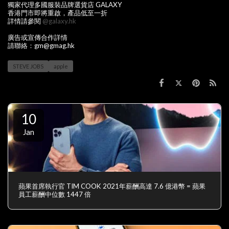
獨家代理多國服裝品牌選貨店 GALAXY
香港門市即將重啟，產品低至一折
詳情請參閱
@galaxy.hk
廣告或宣傳合作詳情
請聯絡：gm@gmag.hk
STEVE JOBS
apple
10
Jan
蘋果首席執行官 TIM COOK 2021年薪酬高達 7.6 億港幣 = 蘋果
員工薪酬中位數 1447 倍