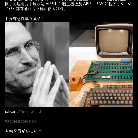
樣，同埋相片中展示咗 APPLE-1 嘅主機板及 APPLE BASIC 程序，STEVE
JOBS 都有喺相片上標明個人註釋。
十分有意義嘅收藏品！
Editor :
@ingmathild
#apple
#stevejob
———————————
⚠️ 轉季買衫好推介 ⚠️