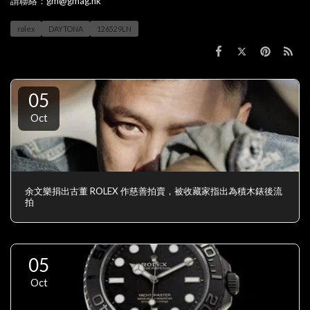
請聯絡：gm@gmag.hk
rolex
DAYTONA
126529LN
05
Oct
余文樂捐出古董 ROLEX 作慈善拍賣，被收藏家指出為積木錶後流
拍
05
Oct