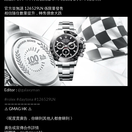
官方並無講 126529LN 係限量發售
相信隨住數量提升，轉售價會大跌
Editor :
@galaxyman
#rolex
#daytona
#126529LN
———————————
⚠️ GMAG HK ⚠️
《呢度賣廣告，你睇到其他人都會睇到 》
廣告或宣傳合作詳情