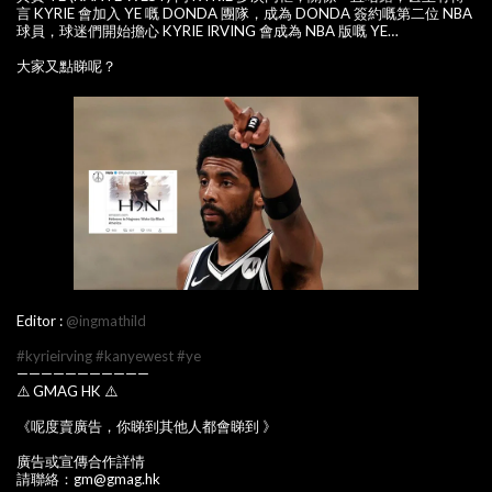
言 KYRIE 會加入 YE 嘅 DONDA 團隊，成為 DONDA 簽約嘅第二位 NBA
球員，球迷們開始擔心 KYRIE IRVING 會成為 NBA 版嘅 YE…
大家又點睇呢？
Editor :
@ingmathild
#kyrieirving
#kanyewest
#ye
———————————
⚠️ GMAG HK ⚠️
《呢度賣廣告，你睇到其他人都會睇到 》
廣告或宣傳合作詳情
請聯絡：gm@gmag.hk