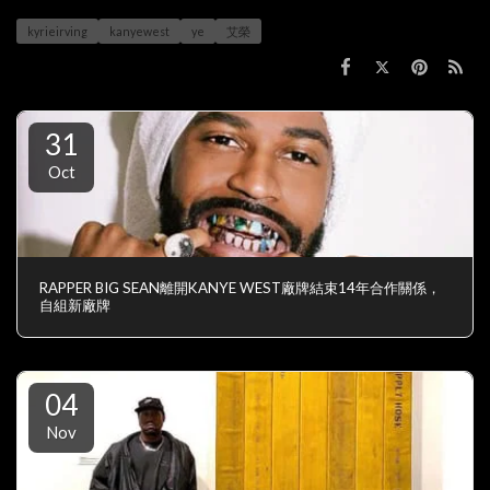
kyrieirving
kanyewest
ye
艾榮
31
Oct
RAPPER BIG SEAN離開KANYE WEST廠牌結束14年合作關係，
自組新廠牌
04
Nov