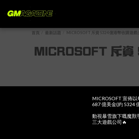
首頁
最新話題
MICROSOFT 斥資 5324 億港幣
MICROSOFT 
MICROSOFT 宣佈
687 億美金(約 53
動視暴雪旗下嘅魔獸爭霸
三大遊戲公司🔥