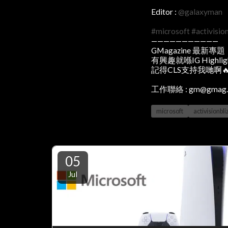
Editor :
@galaxyman
#microsoft
#activisio
———————————
GMagazine 最新專題
有興趣就喺IG Highli
記得CLS支持我哋啊
工作聯絡 : gm@gmag.
microsoft
activisionbl
05
Jul