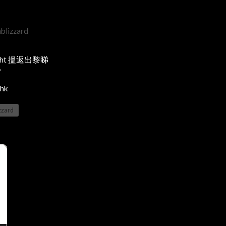
nblizzard
ght 搵返出黎睇

hk
izzard