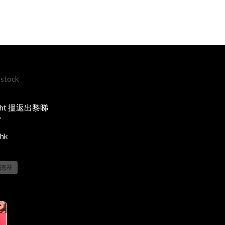
nstock
ght 搵返出黎睇

hk
德基