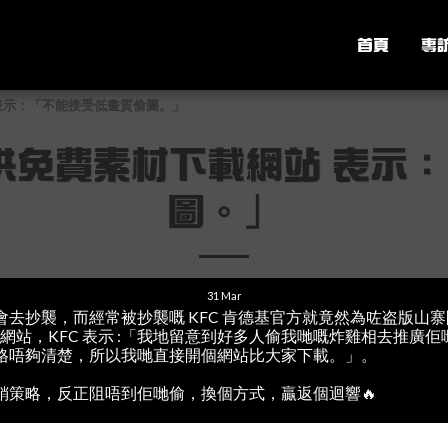
首頁
專
 表示：「不能接受低畫質偷圖。」
提供免費素材下載網站 表示
圖。」
31
Mar
會去抄襲，而經常被抄襲嘅 KFC 肯德基官方就竟然為咗盗版山
TOCK 網站，KFC 表示 :「我地留意到好多人偷我哋嘅炸雞相去推
格唔夠清楚，所以我哋直接開個網站比大家下載。」。
銷策略，反正阻唔到佢哋偷，換個方式，贏返個迴響🔥