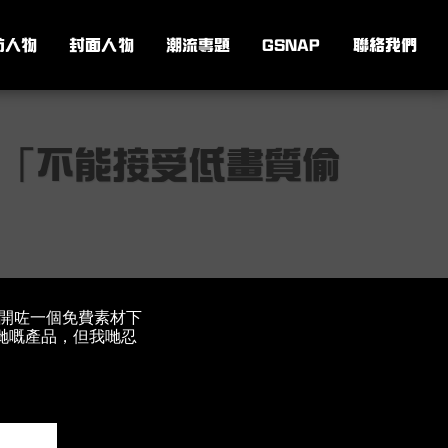
訪人物
封面人物
潮流專題
GSNAP
聯絡我們
：「不能接受低畫質偷
寨開咗一個免費素材下
廣佢哋嘅產品，但我哋忍