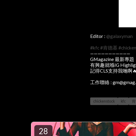
Editor :
@galaxyman
#kfc
#肯德基
#chicke
———————————
GMagazine 最新專題
有興趣就喺IG Highli
記得CLS支持我哋啊
工作聯絡 : gm@gmag.
chickenstock
kfc
肯
28