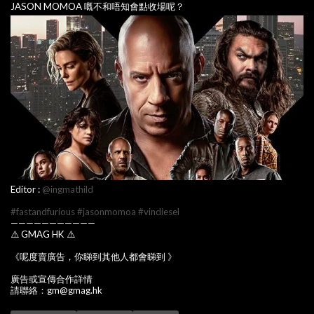
JASON MOMOA 嘅不和唔知會點收場呢？
Editor :
@ingmathild
#fastandfurious
#jasonmomoa
#vindiesel
———————————
⚠️ GMAG HK ⚠️
《呢度賣廣告，你睇到其他人都會睇到 》
廣告或宣傳合作詳情
請聯絡：gm@gmag.hk