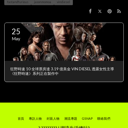
fastandfurious
jasonmomoa
vindiesel
25
May
狂野時速 10 全球票房達 3.19 億美金 VIN DIESEL 透露女性主導
《狂野時速》系列正在製作中
首頁
專訪人物
封面人物
潮流專題
GSNAP
聯絡我們
? ???????? | 潮流生活總站?