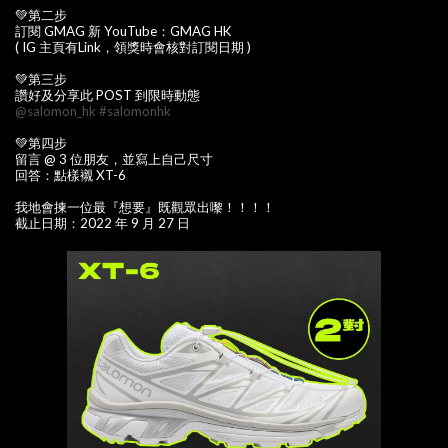
💚第二步
訂閱 GMAG 新 YouTube：GMAG HK
( IG 主頁有Link，領獎時會核對訂閱日期 )
💚第三步
讚好及分享此 POST 到限時動態
@salomon_hk
#salomonhk
💚第四步
留言 @ 3 位朋友，並寫上自己尺寸
回答：點樣襯 XT-6
我地會揀一位最『想要』既觀眾出嚟！！！！
截止日期：2022 年 9 月 27 日