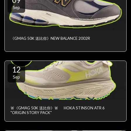
09
Sep
《GMAG 50K 送比你》NEW BALANCE 2002R
12
Sep
🚨《GMAG 50K 送比你》🚨 HOKA STINSON ATR 6
"ORIGIN STORY PACK"