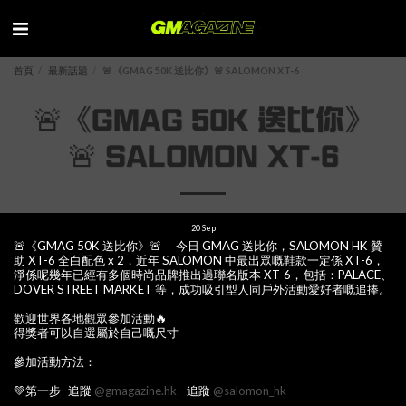
首頁
最新話題
🚨《GMAG 50K 送比你》🚨 SALOMON XT-6
🚨《GMAG 50K 送比你》
🚨 SALOMON XT-6
20
Sep
🚨《GMAG 50K 送比你》🚨 今日 GMAG 送比你，SALOMON HK 贊
助 XT-6 全白配色 x 2，近年 SALOMON 中最出眾嘅鞋款一定係 XT-6，
淨係呢幾年已經有多個時尚品牌推出過聯名版本 XT-6，包括：PALACE、
DOVER STREET MARKET 等，成功吸引型人同戶外活動愛好者嘅追捧。
歡迎世界各地觀眾參加活動🔥
得獎者可以自選屬於自己嘅尺寸
參加活動方法：
💚第一步 追蹤
@gmagazine.hk
追蹤
@salomon_hk