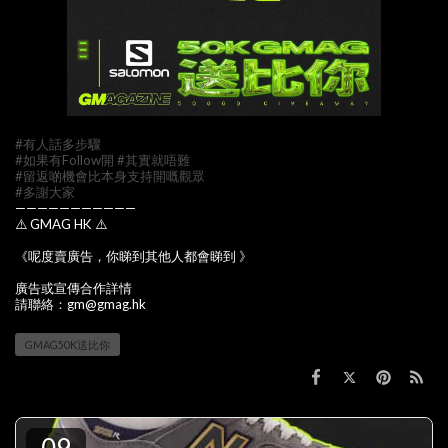
#有人話多步驟
#如果有Follow開
#其實就唔難
#留返啲機會比本身支持開嘅觀眾
#多謝大家
———————————
⚠️ GMAG HK ⚠️
《呢度賣廣告，你睇到其他人都會睇到 》
廣告或宣傳合作詳情
請聯絡：gm@gmag.hk
GMAG50K送比你