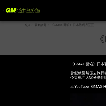
首頁
最新話題
《GMAG開箱》日本戰利品🇯🇵
《
《GMAG開箱》日本戰
暑假就當然係去旅行㗎啦，
今集就同大家分享佢哋
⚠️ YouTube : GMAG H