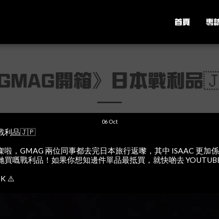
首頁
專
GMAG開箱》日本戰利品🇯
06
Oct
利品🇯🇵
GMAG 兩位同事都去完日本旅行返嚟，其中 ISAAC 更加係買咗10
買嘅戰利品！如果你想知邊件單品最抵買，就快啲去 YOUTUBE
K ⚠️