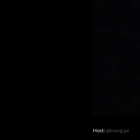
Host:
@keung.jai