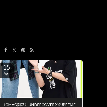
15
Apr
《GMAG開箱》UNDERCOVER X SUPREME