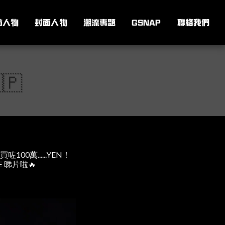
訪人物
封面人物
潮流專題
GSNAP
聯絡我們
🇵
0萬......YEN！
 睇片啦🔥