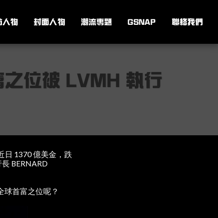
訪人物
封面人物
潮流專題
GSNAP
聯絡我們
富之位被 LVMH 執行
至近日 1370 億美金，跌
長 BERNARD
上全球首富之位呢？