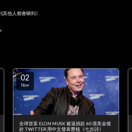
到其他人都會睇到》
k
02
Nov
全球首富 ELON MUSK 被逼捐款 60 億美金後
於 TWITTER 用中文發表曹植《七步詩》