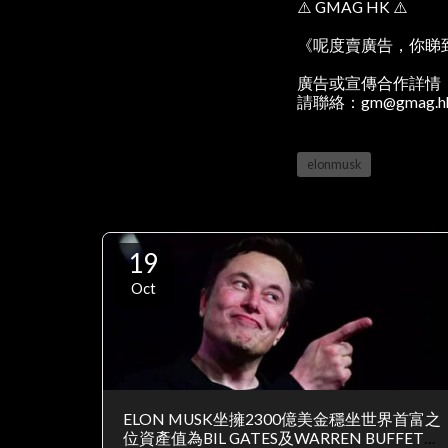
⚠️ GMAG HK ⚠️
《呢度賣廣告，你睇
廣告或宣傳合作詳情
請聯絡：gm@gmag.h
elonmusk
19
Oct
ELON MUSK坐擁2300億美金穩坐世界首富之
位資產值為BIL GATES及WARREN BUFFETT