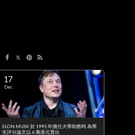
17
Dec
ELON MUSK 於 1995 年擔任大學助教時 為學
生評分論文以 6 萬港元賣出