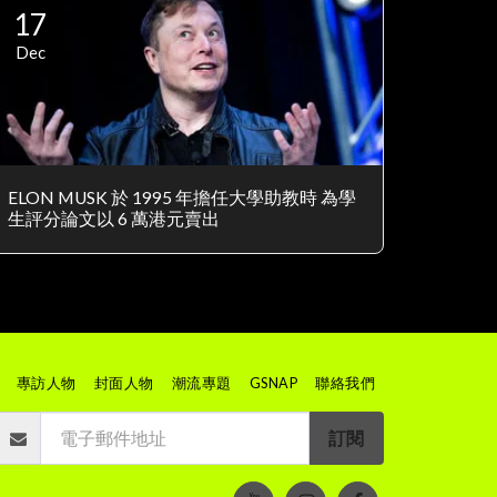
17
Dec
ELON MUSK 於 1995 年擔任大學助教時 為學
生評分論文以 6 萬港元賣出
專訪人物
封面人物
潮流專題
GSNAP
聯絡我們
訂閱