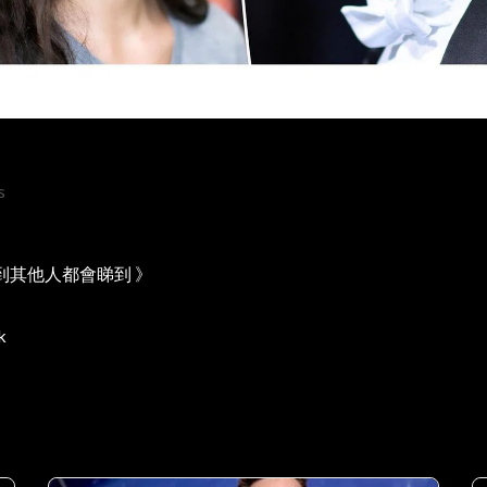
s
到其他人都會睇到 》
k