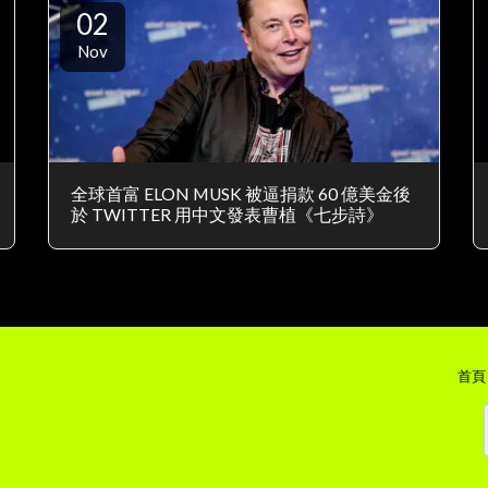
02
Nov
全球首富 ELON MUSK 被逼捐款 60 億美金後
於 TWITTER 用中文發表曹植《七步詩》
首頁