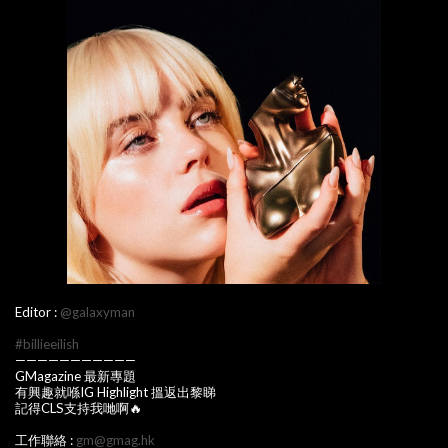
Editor :
@galaxyman
#billieeilish
———————————
GMagazine 最新專題
有興趣就喺IG Highlight 搵返出黎睇
記得CLS支持我哋啊🔥
工作聯絡 :
gm@gmag.hk