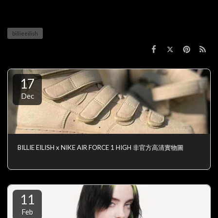
billieeilish
17
Dec
BILLIE EILISH x NIKE AIR FORCE 1 HIGH 非官方高清實物圖
11
Feb