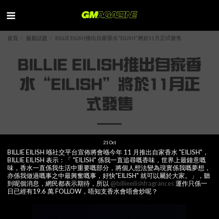
首頁
最新話題
BILLIE EILISH推出自家香水“EILISH”將於11月正式發售
BILLIE EILISH推出自家香
水“EILISH”將於11月正
式發售
21
Oct
BILLIE EILISH 喺社交平台宣佈將會喺今年 11 月推出自家香水 "EILISH"，
BILLIE EILISH 表示：「 "EILISH" 係我一直追尋嘅香味，世界上最鐘意嘅
味，香水一直係我生活中重要嘅部分，將個人想法變為現實係我嘅夢想，
亦係我做過嘅事之中最興奮嘅事，好快"EILISH" 就可以屬於大家。」，聽
到呢個消息，網民都表示期待，所以
@billieeilishfragrances
運作只係一
日已經有19.6 萬 FOLLOW，唔知支香水會唔會炒呢？