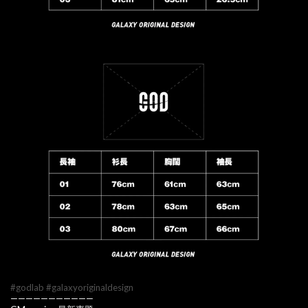
#godlab
#galaxyoriginaldesign
———————————