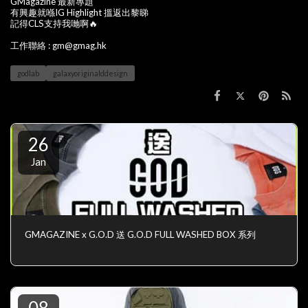
GMagazine 最新專題
有興趣就喺IG Highlight 搵返出黎睇
記得CLS支持我哋啊🔥
工作聯絡 : gm@gmag.hk
godlab
galaxyoriginalddesign
26
Jan
GMAGAZINE x G.O.D 送 G.O.D FULL WASHED BOX 系列
08