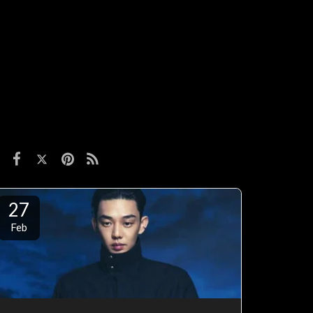
27
Feb