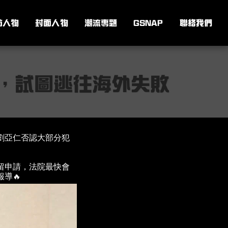
訪人物
封面人物
潮流專題
GSNAP
聯絡我們
，試圖逃往海外失敗
劉亞仁否認大部分犯
留申請，法院最快會
導🔥