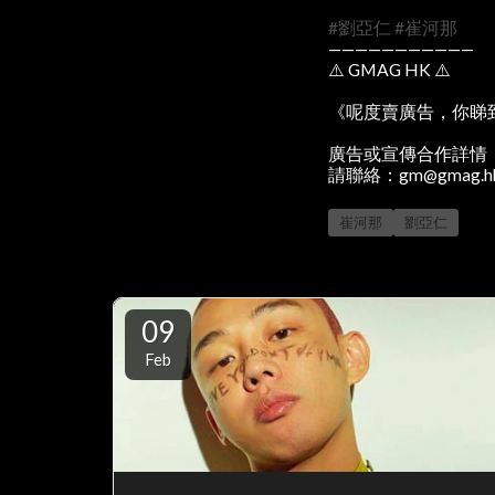
#劉亞仁
#崔河那
———————————
⚠️ GMAG HK ⚠️
《呢度賣廣告，你睇
廣告或宣傳合作詳情
請聯絡：gm@gmag.h
崔河那
劉亞仁
09
Feb