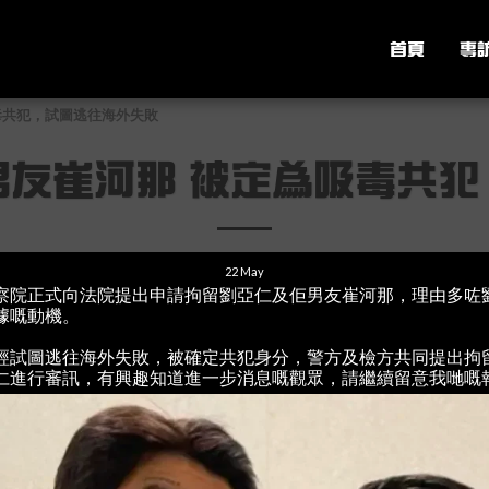
首頁
專
毒共犯，試圖逃往海外失敗
男友崔河那 被定為吸毒共犯
22
May
察院正式向法院提出申請拘留劉亞仁及佢男友崔河那，理由多咗
據嘅動機。
經試圖逃往海外失敗，被確定共犯身分，警方及檢方共同提出拘
仁進行審訊，有興趣知道進一步消息嘅觀眾，請繼續留意我哋嘅報