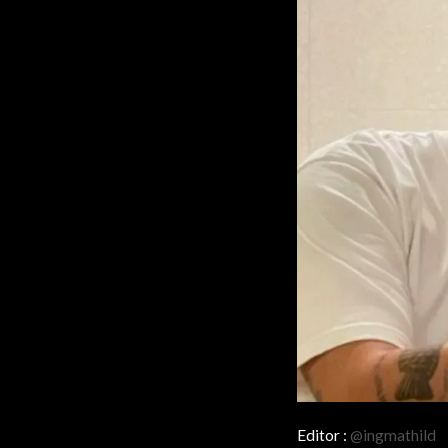
Editor :
@ingmathild