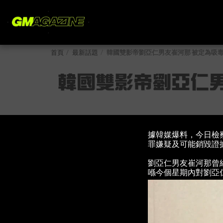
首頁
最新話題
韓國雙影帝劉亞仁男友崔河那 被定為吸
韓國雙影帝劉亞仁
據韓媒爆料，今日檢
罪嫌疑及可能銷毀證
劉亞仁男友崔河那曾
喺今個星期內對劉亞