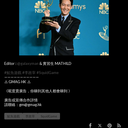
Editor :
@galaxyman
& 實習生 MATHILD
#魷魚遊戲
#李政宰
#SquidGame
———————————
⚠️ GMAG HK ⚠️
《呢度賣廣告，你睇到其他人都會睇到 》
廣告或宣傳合作詳情
請聯絡：gm@gmag.hk
魷魚遊戲
李政宰
SquidGame