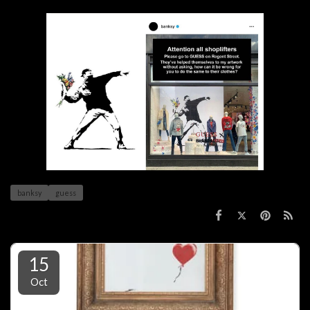
banksy
guess
15
Oct