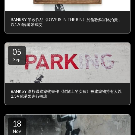
BANKSY 半毀作品《LOVE IS IN THE BIN》於倫敦蘇富比拍賣，
以1.98億港幣成交
05
Sep
BANKSY 洛杉磯建築物畫作《鞦韆丄的女孩》被建築物持有人以
2.34 億港幣進行轉讓
18
Nov