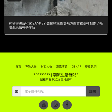
神秘塗鴉藝術家 BANKSY 聲援烏克蘭 於烏克蘭首都基輔創作 7 幅
映射烏俄戰爭作品
首頁
專訪人物
封面人物
潮流專題
GSNAP
聯絡我們
? ???????? | 潮流生活總站?
版權所有 © 2026 版權所有
訂閱