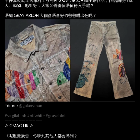
牛仔套裝嘅造舊布料上放滿咗 GRAY ABLOH 嘅手繪作品，作品圍繞住家
人、動物、彩虹等，大家又覺得值唔值得入手呢？
唔知 GRAY ABLOH 大個會唔會好似爸爸咁出色呢？
Editor :
@galaxyman
#virgilabloh
#offwhite
#grayabloh
———————————
⚠️ GMAG HK ⚠️
《呢度賣廣告，你睇到其他人都會睇到 》