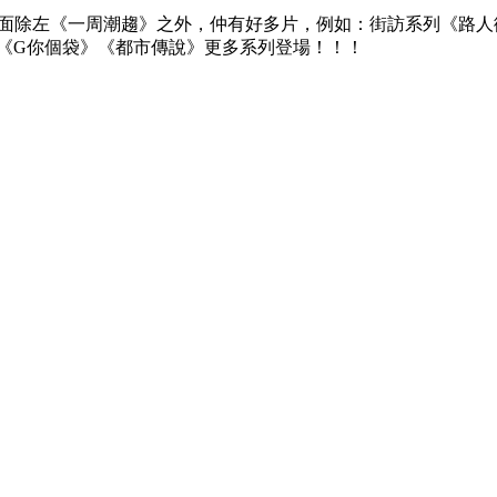
ube 架，裡面除左《一周潮趨》之外，仲有好多片，例如：街訪系列
有《G你個袋》《都市傳說》更多系列登場！！！