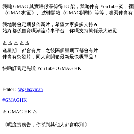
我哋 GMAG 其實唔係淨係得 IG 架，我哋仲有 YouT
《GMAG封面》、波鞋開箱《GMAG開鞋》等等，嚟緊仲會
我地將會定期發佈新片，希望大家多多支持🔥
始終都係自資嘅潮流時事平台，你嘅支持就係最大鼓勵
⚠️ ⚠️ ⚠️ ⚠️ ⚠️
逢星期二都會有片，之後隔個星期五都會有片
仲會有突發片，同大家開箱最新最快嘅單品！
快啲訂閱定先啦 YouTube : GMAG HK
Editor :
@galaxyman
#GMAGHK
———————————
⚠️ GMAG HK ⚠️
《呢度賣廣告，你睇到其他人都會睇到 》