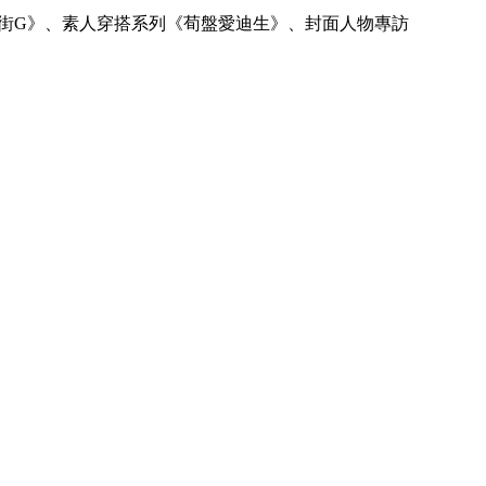
《路人街G》、素人穿搭系列《荀盤愛迪生》、封面人物專訪