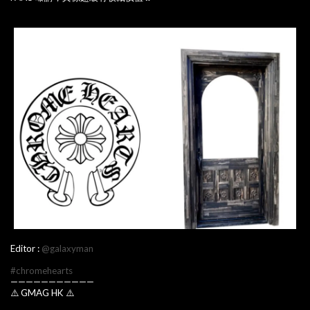
Editor :
@galaxyman
#chromehearts
———————————
⚠️ GMAG HK ⚠️