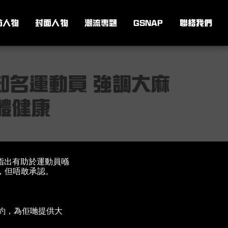
訪人物
封面人物
潮流專題
GSNAP
聯絡我們
位知名運動員 強調大麻
體健康
 指出有助於運動員喺
，但唔敢承認。
員簽約，為佢哋提供大