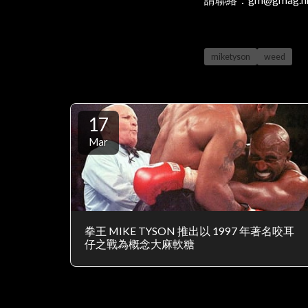
miketyson
weed
17
Mar
拳王 MIKE TYSON 推出以 1997 年著名咬耳
仔之戰為概念大麻軟糖