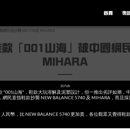
首頁
專
指抄襲 NB 5740及 MIHARA
「001山海」被中國網民指
MIHARA
21
Feb
 "001山海"，鞋款大玩溶解及泥塑設計，但一推出劣評如潮，
直指鞋款抄襲 NEW BALANCE 5740 及 MIHARA，而且
。
899 人民幣，比 NEW BALANCE 5740 更加貴，各位觀眾又覺