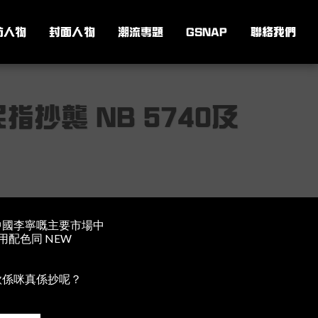
訪人物
封面人物
潮流專題
GSNAP
聯絡我們
抄襲 NB 5740及
中國李寧嘅主要市場中
採用配色同 NEW
得鞋款係咪真係抄呢？