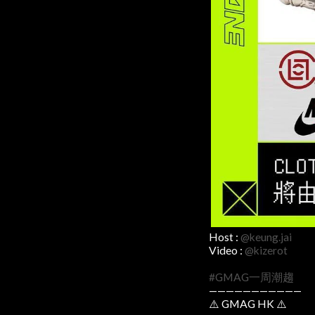
Host :
@keung.jai
Video :
@kizerot
#GMAG一周潮趨
———————————
⚠️ GMAG HK ⚠️