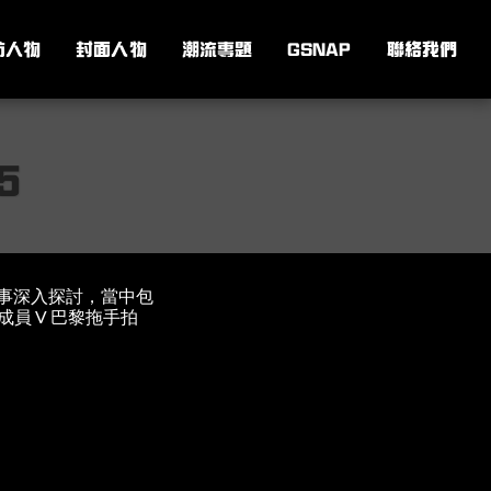
訪人物
封面人物
潮流專題
GSNAP
聯絡我們
5
流時事深入探討，當中包
S 成員 V 巴黎拖手拍