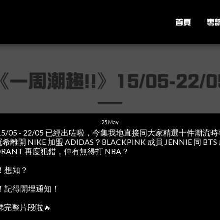
首頁
專
《一周潮趨!!》15/05-22/0
25
May
/05 - 22/05 已經出咗啦，今集我地直接同大家精選十件潮
離開 NIKE 加盟 ADIDAS？BLACKPINK 成員 JENNIE 同 BT
MORANT 再度犯錯，仲有無得打 NBA？
！想知？
！記得開埋通知！
nk 睇完整片段啦🔥