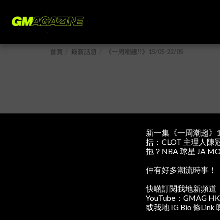
首頁
最新話題
《一周潮趨!!》15/05-22/05
新一集《一周潮趨》15
括：CLOT 主理人陳冠希
拖？NBA 球星 JA 
仲有好多潮流時事！
快啲訂閱我地新頻道
YouTube：GMAG HK
或我地 IG Bio 條Li