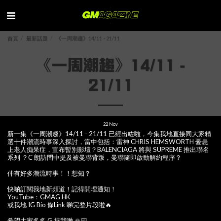
首頁
最新話題
《一周潮趨》14/11 - 21/11
《一周潮趨》14/11 -
21/11
22
Nov
新一集《一周潮趨》14/11 - 21/11 已經出咗啦，今集我地直接同大家精
選十件潮流時事深入探討，當中包括：雷神 CHRIS HEMSWORTH 憂患
上老人痴呆症，宣布暫別影壇？BALENCIAGA 將與 SUPREME 推出聯名
系列 ？C 朗訪問中提及被曼聯背叛，曼聯隨即啟動解約程序？
仲有好多潮流時事！！想知？
快啲訂閱我地新頻道！記得開埋通知！
YouTube：GMAG HK
或我地 IG Bio 條Link 睇完整片段啦🔥
希望大家多多 G 持我哋 🙏🏻