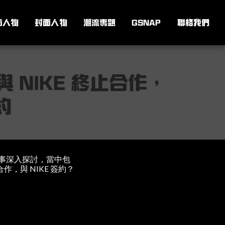
訪人物
封面人物
潮流專題
GSNAP
聯絡我們
G 與 NIKE 終止合作，
約
流時事深入探討，當中包
合作，與 NIKE 簽約？