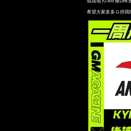
或我地 IG Bio 條Li
希望大家多多 G 持我哋 