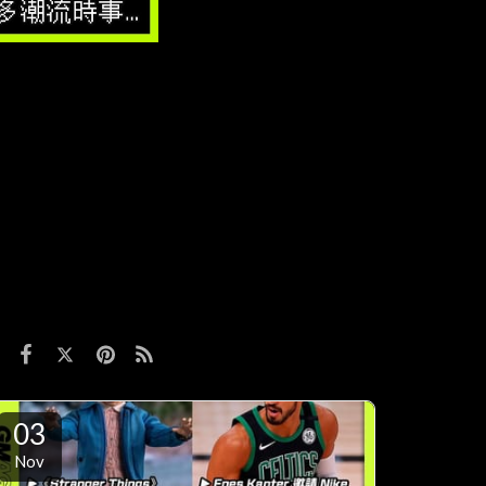
03
Nov