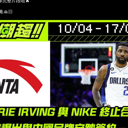
nk 睇完整片段啦🔥
🙏🏻