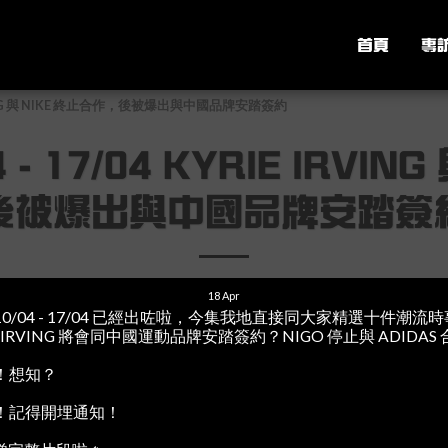
首頁
專
IRVING 與 NIKE 終止合作，後被爆出與中國品牌安踏簽約
 17/04 KYRIE IRVIN
後被爆出與中國品牌安踏簽
18
Apr
/04 - 17/04 已經出咗啦，今集我地直接同大家精選十件潮
E IRVING 將會同中國運動品牌安踏簽約？NIGO 停止與 ADIDAS 
！想知？
！記得開埋通知！