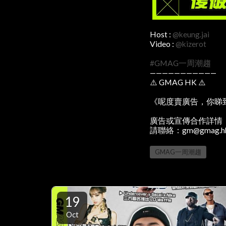
Host :
@keung.jai
Video :
@kizerot
#GMAG一周潮趨
———————————
⚠️ GMAG HK ⚠️
《呢度賣廣告，你睇
廣告或宣傳合作詳情
請聯絡：gm@gmag.h
GMAG一周潮趨
19
Oct