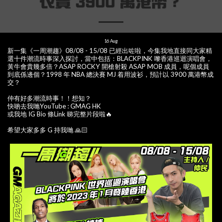
衣賣 3900 萬港幣？
16
Aug
新一集《一周潮趨》08/08 - 15/08 已經出咗啦，今集我地直接同大家精
選十件潮流時事深入探討，當中包括：BLACKPINK 嚟香港巡迴演唱會，
黃牛會貴幾多倍？ASAP ROCKY 開槍射殺 ASAP MOB 成員，呢個成員
到底係邊個？1998 年 NBA 總決賽 MJ 着用波衫，預計以 3900 萬港幣成
交？
仲有好多潮流時事！！想知？
快啲去我哋YouTube : GMAG HK
或我地 IG Bio 條Link 睇完整片段啦🔥
希望大家多多 G 持我哋 🙏🏻