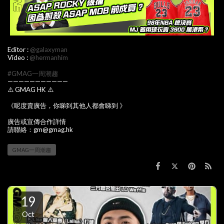
Editor :
@galaxyman
Video :
@hermanhim
#GMAG一周潮趨
———————————
⚠️ GMAG HK ⚠️
《呢度賣廣告，你睇到其他人都會睇到 》
廣告或宣傳合作詳情
請聯絡：gm@gmag.hk
GMAG一周潮趨
19
Oct