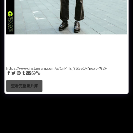
《 GSNAP 穿搭街拍 》📍銅鑼灣 廿四味成員 @jbs8five2 1. 個人穿搭技
巧分享 選擇適合自己個人風格嘅服飾，唔好盲目追隨潮流，做自己。
2. 必備單品 CARHARTT WIP 係我每日穿搭必備嘅單品之一。 帽
@newyorkhatandcapco 耳筒 @marshallheadphones x @adidas 衛衣
@carharttwip 外套 & 褲 @dickies 皮鞋 @paraboot_official 手錶
@8five2shop
https://www.instagram.com/p/CnPTE_YS5eQ/?next=%2F
查看完整圖片庫