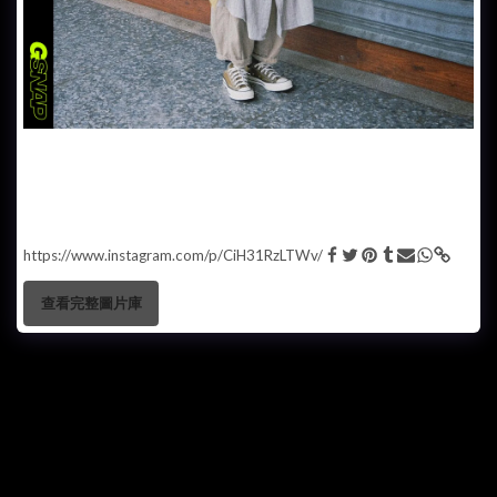
台灣素人 @yyyw817 授權發佈 大地色調搭配作為穿搭最入門的色系，
能容易型造出造型效果令這種穿搭相當受人愛戴。而今次這位素人便以
大地色調作為主調，泥黃色的長身外套加上藍灰色的內搭連身裙，強調
了色調的搭配令穿搭變得有層次感，而下身素人更選擇了一條 Ballon
Pants 作為連身裙的內搭，加穿搭加添了一些休閑感。而全身以鬆身版
型衣服作穿搭的衣服更讓穿搭變得相當隨性。
https://www.instagram.com/p/CiH31RzLTWv/
查看完整圖片庫