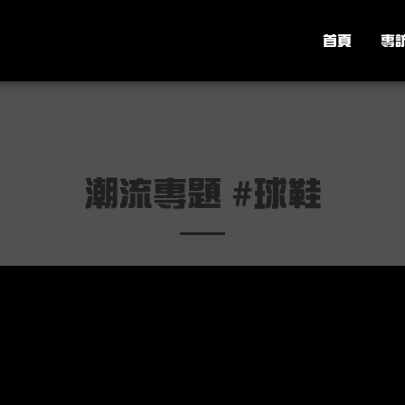
首頁
專
潮流專題 #球鞋