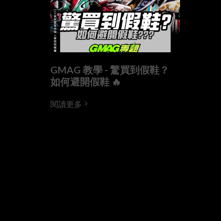
GMAG 教學 - 驚買到假鞋？
如何避開假鞋 🔥
閱讀更多