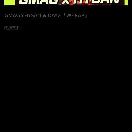
GMAG x HYSAN 🔥 DAY2 「WE RAP」
閱讀更多