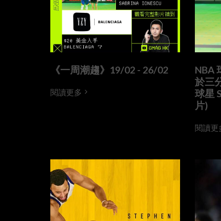
《一周潮趨》19/02 - 26/02
NBA 
於三分
閱讀更多
球星 S
片)
閱讀更