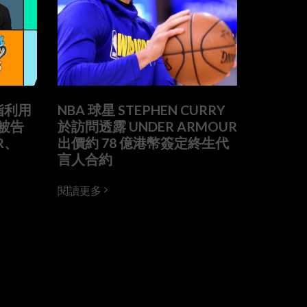
被指利用
NBA 球星 STEPHEN CURRY
被告
於訪問透露 UNDER ARMOUR
R、
出價約 78 億港幣簽定終生代
言人合約
閱讀更多