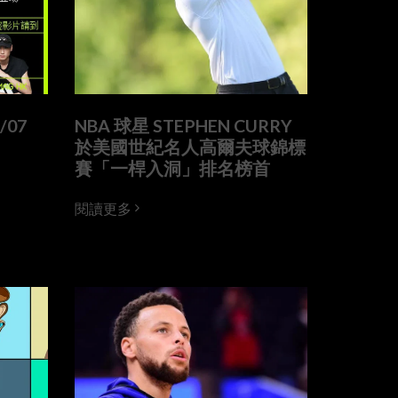
/07
NBA 球星 STEPHEN CURRY
於美國世紀名人高爾夫球錦標
賽「一桿入洞」排名榜首
閱讀更多