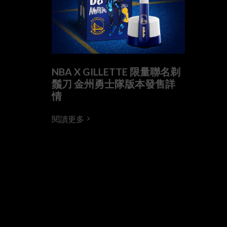
NBA X GILLETTE 限量聯名剃
鬚刀 金州勇士隊版本發售詳
情
閱讀更多