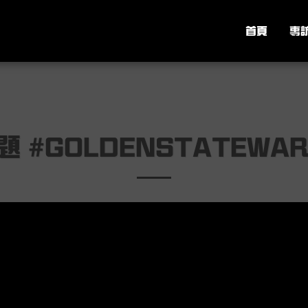
首頁
專
 #GOLDENSTATEWAR