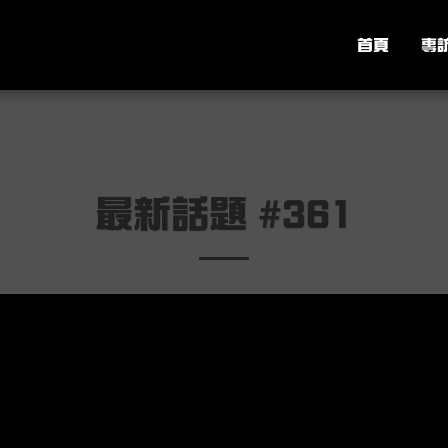
首頁
專
最新話題 #361